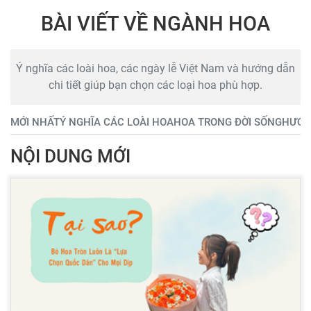
BÀI VIẾT VỀ NGÀNH HOA
Ý nghĩa các loài hoa, các ngày lễ Việt Nam và hướng dẫn
chi tiết giúp bạn chọn các loại hoa phù hợp.
MỚI NHẤT
Ý NGHĨA CÁC LOÀI HOA
HOA TRONG ĐỜI SỐNG
HƯỚN
NỘI DUNG MỚI