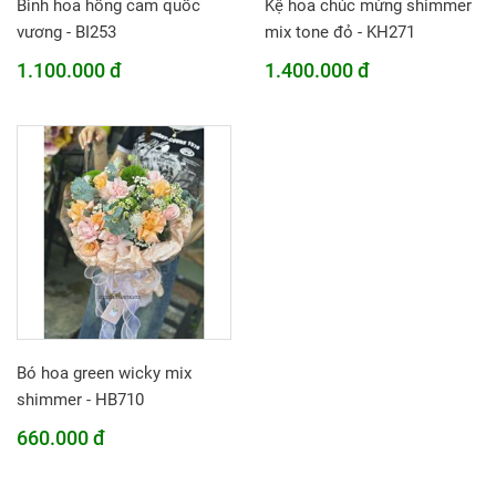
Bình hoa hồng cam quốc
Kệ hoa chúc mừng shimmer
vương - BI253
mix tone đỏ - KH271
1.100.000 đ
1.400.000 đ
Bó hoa green wicky mix
shimmer - HB710
660.000 đ