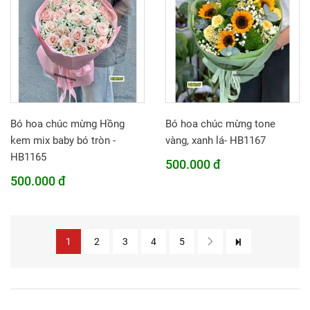
Bó hoa chúc mừng Hồng
Bó hoa chúc mừng tone
kem mix baby bó tròn -
vàng, xanh lá- HB1167
HB1165
500.000 đ
500.000 đ
1
2
3
4
5