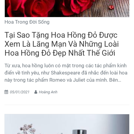
Hoa Trong Đời Sống
Tại Sao Tặng Hoa Hồng Đỏ Được
Xem Là Lãng Mạn Và Những Loài
Hoa Hồng Đỏ Đẹp Nhất Thế Giới
Từ xưa, hoa hồng luôn có mặt trong các tác phẩm kinh
điển về tình yêu, như Shakespeare đã nhắc đến loài hoa
này trong tác phẩm Romeo và Juliet của mình. Bên
cạnh vẻ ngoài được ca ngợi là nữ vương trong các loài
05/01/2021
Hoàng Anh
hoa thì nó luôn được xem là đại diện cho tình yêu diệt,
và là loài hoa lãng mạn nhất. Tất cả những đứa trẻ dù
mới lên sáu tuổi đều biết rằng hoa hồng là biểu tượng
của tình yêu.