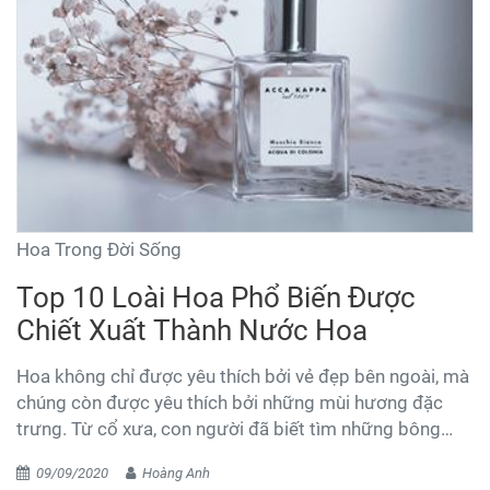
Hoa Trong Đời Sống
Top 10 Loài Hoa Phổ Biến Được
Chiết Xuất Thành Nước Hoa
Hoa không chỉ được yêu thích bởi vẻ đẹp bên ngoài, mà
chúng còn được yêu thích bởi những mùi hương đặc
trưng. Từ cổ xưa, con người đã biết tìm những bông
hoa có hương thơm độc đáo để chiết xuất làm tinh dầu
09/09/2020
Hoàng Anh
thơm cho cơ thể. Ngày nay, công nghệ sản xuất nước