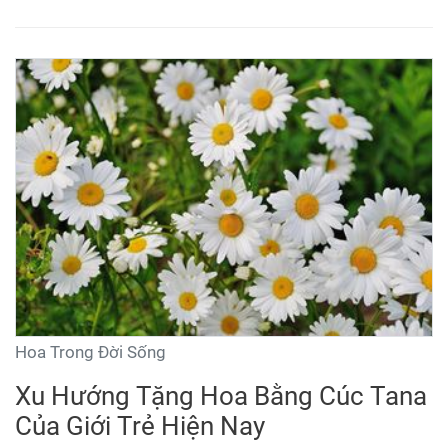
hoa đã phát triển hơn rất nhiều. Người ta bắt đầu nghiên
cứu để chiết xuất nhiều loài hoa khác thay vì những loài
hoa trong truyền thống. Hãy cùng tìm hiểu xem hiện nay
có những loài hoa nào được chiết xuất thành nước hoa
nhé.
Hoa Trong Đời Sống
Xu Hướng Tặng Hoa Bằng Cúc Tana
Của Giới Trẻ Hiện Nay