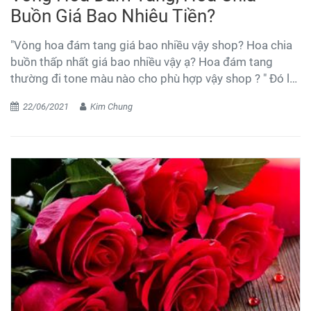
Buồn Giá Bao Nhiêu Tiền?
"Vòng hoa đám tang giá bao nhiều vậy shop? Hoa chia
buồn thấp nhất giá bao nhiều vậy ạ? Hoa đám tang
thường đi tone màu nào cho phù hợp vậy shop ? " Đó là
câu hỏi mà shop hoa Kim Kiều hay gặp nhiều nhất khi
22/06/2021
Kim Chung
khách gọi điện tới đặt hoa tại shop. Kim Kiều Flower xin
chia sẻ một vài điều để các bạn có thể biết thông tin về
giá, cũng như kiểu mẫu, loại hoa của các vùng miền.