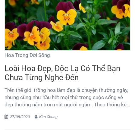
Hoa Trong Đời Sống
Loài Hoa Đẹp, Độc Lạ Có Thể Bạn
Chưa Từng Nghe Đến
Trên thế giới trồng hoa làm đẹp là chuyện thường ngày,
nhưng cũng như hầu hết mọi thứ trong cuộc sống vẻ
đẹp thường nằm tron mắt người ngắm. Theo thống kê
có hơn 300.000 loài thực vật có hoa khác nhau trên thế
27/08/2020
Kim Chung
giới. Con số này tương đương với khoảng 90% số cây
được trồng trên cạn, tất cả loài hoa thường có vẻ đẹp
theo cách riêng của chúng. Có những loài hoa đẹp và