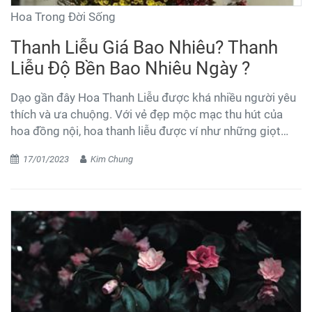
Hoa Trong Đời Sống
Thanh Liễu Giá Bao Nhiêu? Thanh
Liễu Độ Bền Bao Nhiêu Ngày ?
Dạo gần đây Hoa Thanh Liễu được khá nhiều người yêu
thích và ưa chuộng. Với vẻ đẹp mộc mạc thu hút của
hoa đồng nội, hoa thanh liễu được ví như những giọt
sương ban mai long lanh. Có rất nhiều khách đến shop
17/01/2023
Kim Chung
hoa Kim Kiều mua hoa hoặc ib shop thường hay hỏi
những câu " Thanh liễu giá bao nhiêu? " , " Thanh liễu độ
bền bao nhiêu ngày " để hiểu rõ hơn về hoa thanh liễu,
giá cũng như độ bền của hoa thanh liễu như thế nào thì
cùng tìm hiểu qua bài viết dưới đây nhé.