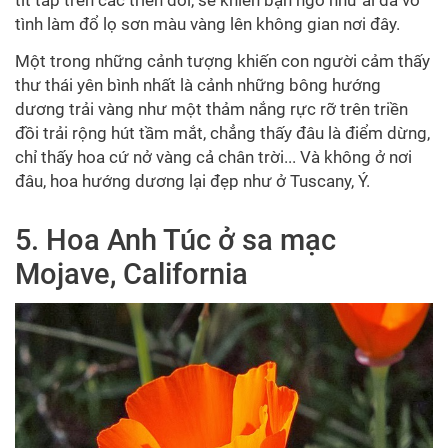
tít tắp trên các triền đồi, sẽ khiến bạn ngỡ như ai đã vô
tình làm đổ lọ sơn màu vàng lên không gian nơi đây.
Một trong những cảnh tượng khiến con người cảm thấy
thư thái yên bình nhất là cảnh những bông hướng
dương trải vàng như một thảm nắng rực rỡ trên triền
đồi
trải rộng hút tầm mắt, chẳng thấy đâu là điểm dừng,
chỉ thấy hoa cứ nở vàng cả chân trời..
. Và không ở nơi
đâu, hoa hướng dương lại đẹp như ở Tuscany, Ý.
5. Hoa Anh Túc ở sa mạc
Mojave, California