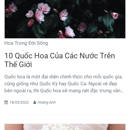
Hoa Trong Đời Sống
10 Quốc Hoa Của Các Nước Trên
Thế Giới
Quốc hoa là một đại diện chính thức cho mỗi quốc gia,
cũng giống như Quốc Kỳ hay Quốc Ca. Ngoài vẻ đẹp
bên ngoài ra, thì Quốc hoa sẽ mang nét đặc trưng văn
hoá, dân tộc và lịch sử lâu đời ở mỗi nước. Ngoài ra,
18/03/2022
Hoàng Anh
Quốc hoa sẽ có ý nghĩa tâm linh đối với mỗi quốc gia.