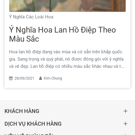
Ý Nghĩa Các Loài Hoa
Ý Nghĩa Hoa Lan Hồ Điệp Theo
Màu Sắc
Hoa lan hồ điệp đang vào mùa và có sẵn trên khắp quốc
gia. Sang trọng và quý phái, nó được đóng gói với ý nghĩa
và vẻ đẹp. Lan hồ điệp có nhiều màu sắc khác nhau và thể
hiện ý nghĩa màu sắc và tính biểu tượng. Khi mua lan hồ
28/06/2021
Kim Chung
điệp hoặc bạn được nhận món quà đó, vậy màu sắc tượng
trưng nhất cho bạn hoặc người nhận là màu nào nhỉ
KHÁCH HÀNG
DỊCH VỤ KHÁCH HÀNG