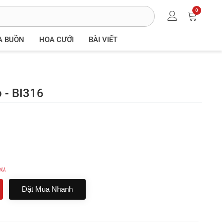
0
A BUỒN
HOA CƯỚI
BÀI VIẾT
 - BI316
au.
Đặt Mua Nhanh