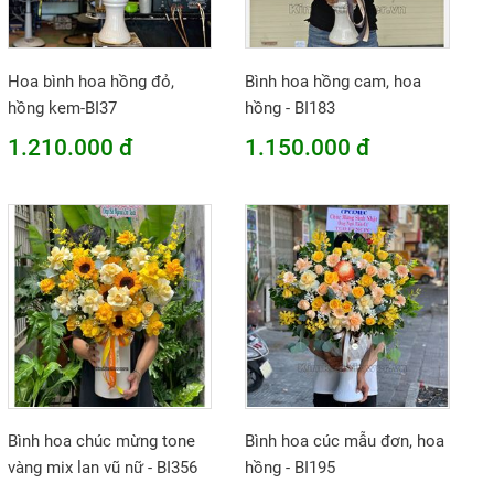
Hoa bình hoa hồng đỏ,
Bình hoa hồng cam, hoa
hồng kem-BI37
hồng - BI183
1.210.000 đ
1.150.000 đ
Bình hoa chúc mừng tone
Bình hoa cúc mẫu đơn, hoa
vàng mix lan vũ nữ - BI356
hồng - BI195