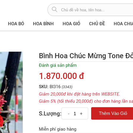
HOA BÓ
HOA BÌNH
HOA GIỎ
CHỦ ĐỀ
HOA CHI
Bình Hoa Chúc Mừng Tone Đỏ
Đánh giá sản phẩm
1.870.000 đ
SKU:
BI316
(3343)
Giảm 20,000đ khi đặt hàng trên WEBSITE.
Giảm 5% (tối thiếu 20,000đ) cho đơn hàng lần s
S.Lượng:
-
+
Miễn phí giao hàng