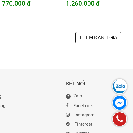
770.000 đ
1.260.000 đ
THÊM ĐÁNH GIÁ
KẾT NỐI
Zalo
g
Z
ẵng
Facebook
Instagram
Pinterest