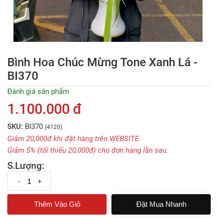
Bình Hoa Chúc Mừng Tone Xanh Lá -
BI370
Đánh giá sản phẩm
1.100.000 đ
SKU:
BI370
(4120)
Giảm 20,000đ khi đặt hàng trên WEBSITE.
Giảm 5% (tối thiếu 20,000đ) cho đơn hàng lần sau.
S.Lượng:
-
+
Đặt Mua Nhanh