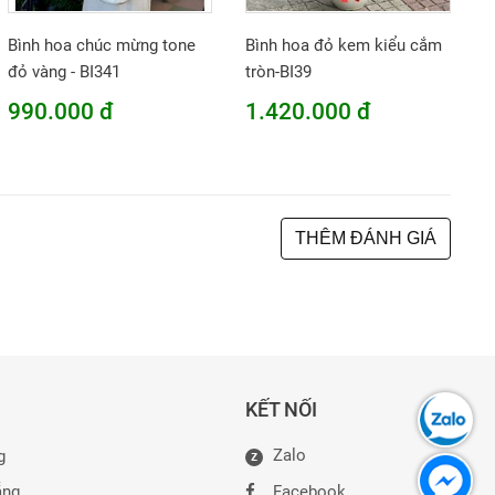
Bình hoa chúc mừng tone
Bình hoa đỏ kem kiểu cắm
đỏ vàng - BI341
tròn-BI39
990.000 đ
1.420.000 đ
THÊM ĐÁNH GIÁ
KẾT NỐI
Zalo
g
Z
ẵng
Facebook