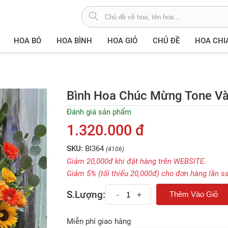
HOA BÓ
HOA BÌNH
HOA GIỎ
CHỦ ĐỀ
HOA CHI
Bình Hoa Chúc Mừng Tone Và
Đánh giá sản phẩm
1.320.000 đ
SKU:
BI364
(4106)
Giảm 20,000đ khi đặt hàng trên WEBSITE.
Giảm 5% (tối thiếu 20,000đ) cho đơn hàng lần s
S.Lượng:
-
+
Miễn phí giao hàng