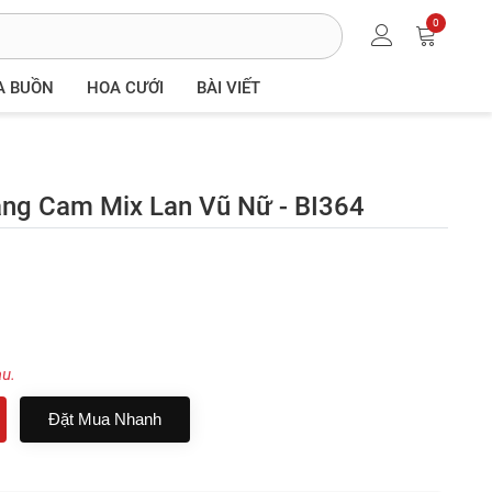
0
A BUỒN
HOA CƯỚI
BÀI VIẾT
ng Cam Mix Lan Vũ Nữ - BI364
au.
Đặt Mua Nhanh