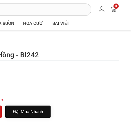
0
A BUỒN
HOA CƯỚI
BÀI VIẾT
Hồng - BI242
au.
Đặt Mua Nhanh