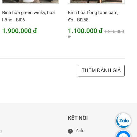
Bình hoa green wicky, hoa
Bình hoa hồng tone cam,
hồng - BI06
đỏ - BI258
1.900.000 đ
1.100.000 đ
1.210.000
đ
THÊM ĐÁNH GIÁ
KẾT NỐI
Zalo
g
Z