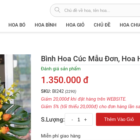
HOA BÓ
HOA BÌNH
HOA GIỎ
CHỦ ĐỀ
HOA CHI
Bình Hoa Cúc Mẫu Đơn, Hoa 
Đánh giá sản phẩm
1.350.000 đ
SKU:
BI242
(2290)
Giảm 20,000đ khi đặt hàng trên WEBSITE.
Giảm 5% (tối thiếu 20,000đ) cho đơn hàng lần s
S.Lượng:
-
+
Miễn phí giao hàng