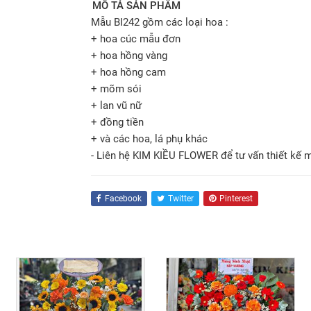
MÔ TẢ SẢN PHẨM
Mẫu BI242 gồm các loại hoa :
+ hoa cúc mẫu đơn
+ hoa hồng vàng
+ hoa hồng cam
+ mõm sói
+ lan vũ nữ
+ đồng tiền
+ và các hoa, lá phụ khác
- Liên hệ KIM KIỀU FLOWER để tư vấn thiết kế 
Facebook
Twitter
Pinterest