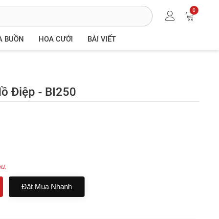
0
A BUỒN
HOA CƯỚI
BÀI VIẾT
ồ Điệp - BI250
au.
Đặt Mua Nhanh