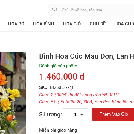
HOA BÓ
HOA BÌNH
HOA GIỎ
CHỦ ĐỀ
HOA CHI
Bình Hoa Cúc Mẫu Đơn, Lan H
Đánh giá sản phẩm
1.460.000 đ
SKU:
BI250
(2330)
Giảm 20,000đ khi đặt hàng trên WEBSITE.
Giảm 5% (tối thiếu 20,000đ) cho đơn hàng lần s
S.Lượng:
-
+
Miễn phí giao hàng