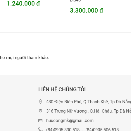
BI340
1.240.000 đ
3.300.000 đ
cho mọi người tham khảo.
LIÊN HỆ CHÚNG TÔI
430 Điện Biên Phủ, Q.Thanh Khê, Tp.Đà Nẵn
316 Trưng Nữ Vương , Q.Hải Châu, Tp.Đà N
huucongmk@gmail.com
(84)0905.330.518
-
(84)0905.506.518