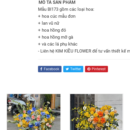
MÔ TẢ SẢN PHẨM
Mẫu BI173 gồm các loại hoa:
+ hoa cúc mẫu đơn
+ lan vũ nữ
+ hoa hồng đỏ
+ hoa hồng mỡ gà
+ và các lá phụ khác
- Liên hệ KIM KIỀU FLOWER để tư vấn thiết kế 
Facebook
Twitter
Pinterest