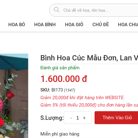
HOA BÓ
HOA BÌNH
HOA GIỎ
CHỦ ĐỀ
HOA CHI
Bình Hoa Cúc Mẫu Đơn, Lan V
Đánh giá sản phẩm
1.600.000 đ
SKU:
BI173
(1547)
Giảm 20,000đ khi đặt hàng trên WEBSITE.
Giảm 5% (tối thiếu 20,000đ) cho đơn hàng lần s
S.Lượng:
-
+
Miễn phí giao hàng