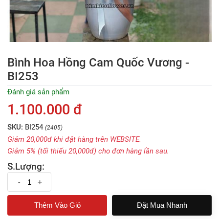
Bình Hoa Hồng Cam Quốc Vương -
BI253
Đánh giá sản phẩm
1.100.000 đ
SKU:
BI254
(2405)
Giảm 20,000đ khi đặt hàng trên WEBSITE.
Giảm 5% (tối thiếu 20,000đ) cho đơn hàng lần sau.
S.Lượng:
-
+
Đặt Mua Nhanh