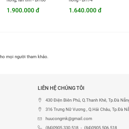
hồng, lan tím - BI166
hồng - BI174
1.900.000 đ
1.640.000 đ
cho mọi người tham khảo.
LIÊN HỆ CHÚNG TÔI
430 Điện Biên Phủ, Q.Thanh Khê, Tp.Đà Nẵn
316 Trưng Nữ Vương , Q.Hải Châu, Tp.Đà N
huucongmk@gmail.com
(84)0905.330.518
-
(84)0905.506.518