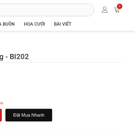
0
A BUỒN
HOA CƯỚI
BÀI VIẾT
g - BI202
au.
Đặt Mua Nhanh