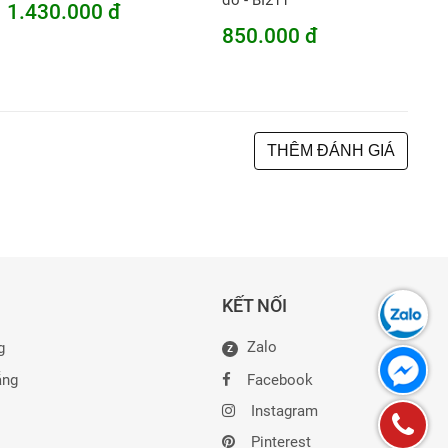
đỏ - BI211
1.430.000 đ
850.000 đ
THÊM ĐÁNH GIÁ
KẾT NỐI
Zalo
g
Z
ẵng
Facebook
Instagram
Pinterest