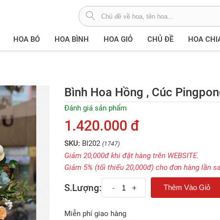
HOA BÓ
HOA BÌNH
HOA GIỎ
CHỦ ĐỀ
HOA CHI
Bình Hoa Hồng , Cúc Pingpon
Đánh giá sản phẩm
1.420.000 đ
SKU:
BI202
(1747)
Giảm 20,000đ khi đặt hàng trên WEBSITE.
Giảm 5% (tối thiếu 20,000đ) cho đơn hàng lần s
S.Lượng:
-
+
Miễn phí giao hàng