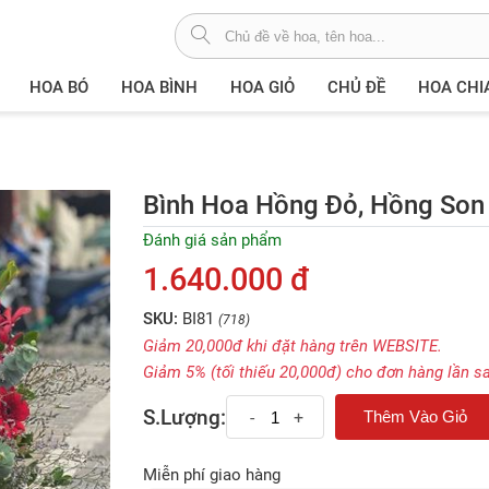
HOA BÓ
HOA BÌNH
HOA GIỎ
CHỦ ĐỀ
HOA CHI
Bình Hoa Hồng Đỏ, Hồng Son 
Đánh giá sản phẩm
1.640.000 đ
SKU:
BI81
(718)
Giảm 20,000đ khi đặt hàng trên WEBSITE.
Giảm 5% (tối thiếu 20,000đ) cho đơn hàng lần s
S.Lượng:
-
+
Miễn phí giao hàng