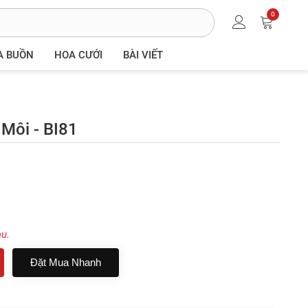
0
A BUỒN
HOA CƯỚI
BÀI VIẾT
Môi - BI81
au.
Đặt Mua Nhanh