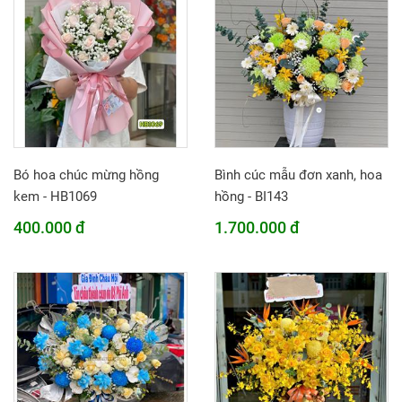
Bó hoa chúc mừng hồng
Bình cúc mẫu đơn xanh, hoa
kem - HB1069
hồng - BI143
400.000 đ
1.700.000 đ