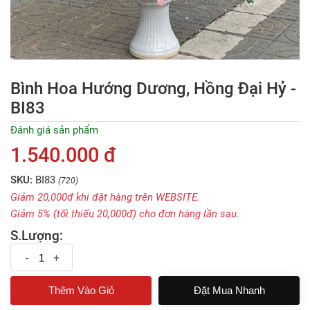
Bình Hoa Hướng Dương, Hồng Đại Hỷ -
BI83
Đánh giá sản phẩm
1.540.000 đ
SKU:
BI83
(720)
Giảm 20,000đ khi đặt hàng trên WEBSITE.
Giảm 5% (tối thiếu 20,000đ) cho đơn hàng lần sau.
S.Lượng:
-
+
Đặt Mua Nhanh