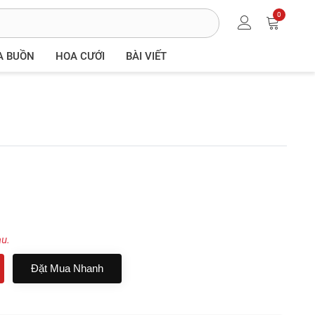
0
A BUỒN
HOA CƯỚI
BÀI VIẾT
au.
Đặt Mua Nhanh