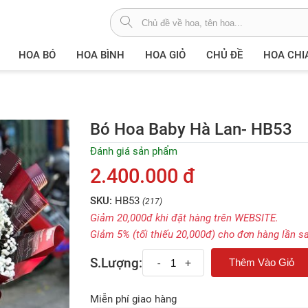
HOA BÓ
HOA BÌNH
HOA GIỎ
CHỦ ĐỀ
HOA CHI
Bó Hoa Baby Hà Lan- HB53
Đánh giá sản phẩm
2.400.000 đ
SKU:
HB53
(217)
Giảm 20,000đ khi đặt hàng trên WEBSITE.
Giảm 5% (tối thiếu 20,000đ) cho đơn hàng lần s
S.Lượng:
-
+
Miễn phí giao hàng