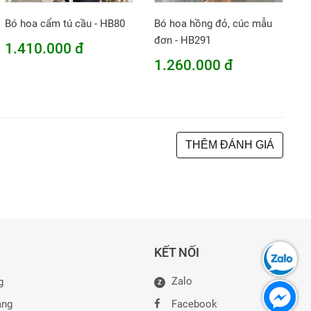
Bó hoa cẩm tú cầu - HB80
Bó hoa hồng đỏ, cúc mẫu
đơn - HB291
1.410.000 đ
1.260.000 đ
THÊM ĐÁNH GIÁ
KẾT NỐI
Zalo
g
Z
ẵng
Facebook