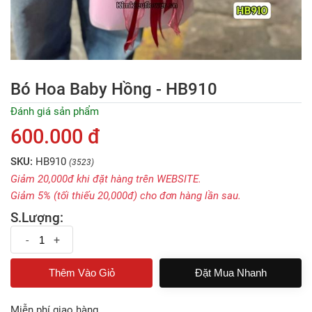
Bó Hoa Baby Hồng - HB910
Đánh giá sản phẩm
600.000 đ
SKU:
HB910
(3523)
Giảm 20,000đ khi đặt hàng trên WEBSITE.
Giảm 5% (tối thiếu 20,000đ) cho đơn hàng lần sau.
S.Lượng:
-
+
Đặt Mua Nhanh
Miễn phí giao hàng