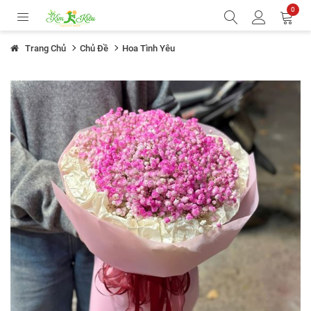
0
Trang Chủ
Chủ Đề
Hoa Tình Yêu