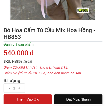
Bó Hoa Cẩm Tú Cầu Mix Hoa Hồng -
HB853
Đánh giá sản phẩm
540.000 đ
SKU:
HB853
(3628)
Giảm 20,000đ khi đặt hàng trên WEBSITE.
Giảm 5% (tối thiếu 20,000đ) cho đơn hàng lần sau.
S.Lượng:
-
+
Đặt Mua Nhanh