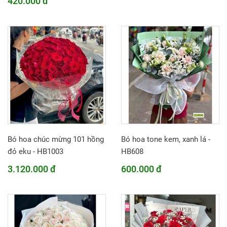
420.000 đ
Bó hoa chúc mừng 101 hồng
Bó hoa tone kem, xanh lá -
đỏ eku - HB1003
HB608
3.120.000 đ
600.000 đ