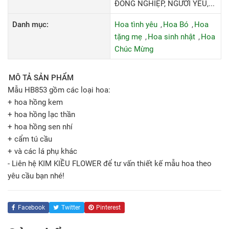
ĐỒNG NGHIỆP, NGƯỜI YÊU,...
Danh mục:
Hoa tình yêu
Hoa Bó
Hoa
tặng mẹ
Hoa sinh nhật
Hoa
Chúc Mừng
MÔ TẢ SẢN PHẨM
Mẫu HB853 gồm các loại hoa:
+ hoa hồng kem
+ hoa hồng lạc thần
+ hoa hồng sen nhí
+ cẩm tú cầu
+ và các lá phụ khác
- Liên hệ KIM KIỀU FLOWER để tư vấn thiết kế mẫu hoa theo
yêu cầu bạn nhé!
Facebook
Twitter
Pinterest