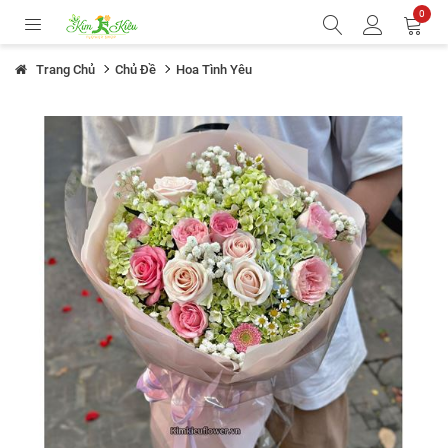
0
Trang Chủ
Chủ Đề
Hoa Tình Yêu