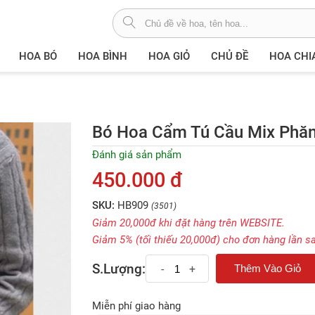
HOA BÓ
HOA BÌNH
HOA GIỎ
CHỦ ĐỀ
HOA CHI
Bó Hoa Cẩm Tú Cầu Mix Phăn
Đánh giá sản phẩm
450.000 đ
SKU:
HB909
(3501)
Giảm 20,000đ khi đặt hàng trên WEBSITE.
Giảm 5% (tối thiếu 20,000đ) cho đơn hàng lần s
S.Lượng:
-
+
Miễn phí giao hàng