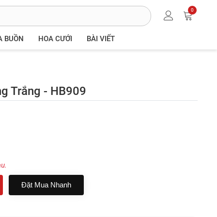
0
A BUỒN
HOA CƯỚI
BÀI VIẾT
g Trắng - HB909
au.
Đặt Mua Nhanh