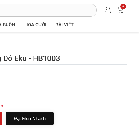
0
A BUỒN
HOA CƯỚI
BÀI VIẾT
 Đỏ Eku - HB1003
au.
Đặt Mua Nhanh