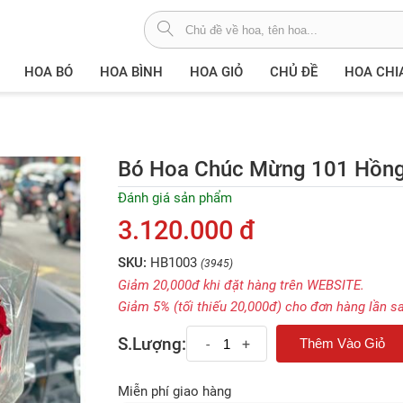
HOA BÓ
HOA BÌNH
HOA GIỎ
CHỦ ĐỀ
HOA CHI
Bó Hoa Chúc Mừng 101 Hồng
Đánh giá sản phẩm
3.120.000 đ
SKU:
HB1003
(3945)
Giảm 20,000đ khi đặt hàng trên WEBSITE.
Giảm 5% (tối thiếu 20,000đ) cho đơn hàng lần s
S.Lượng:
-
+
Miễn phí giao hàng