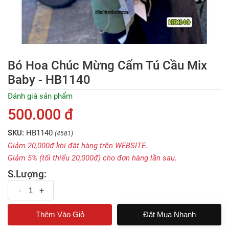
Bó Hoa Chúc Mừng Cẩm Tú Cầu Mix
Baby - HB1140
Đánh giá sản phẩm
500.000 đ
SKU:
HB1140
(4581)
Giảm 20,000đ khi đặt hàng trên WEBSITE.
Giảm 5% (tối thiếu 20,000đ) cho đơn hàng lần sau.
S.Lượng:
-
+
Đặt Mua Nhanh