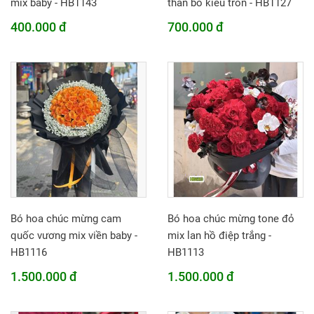
mix baby - HB1143
thần bó kiểu tròn - HB1127
400.000 đ
700.000 đ
Bó hoa chúc mừng cam
Bó hoa chúc mừng tone đỏ
quốc vương mix viền baby -
mix lan hồ điệp trắng -
HB1116
HB1113
1.500.000 đ
1.500.000 đ