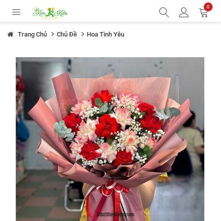
0
Trang Chủ
Chủ Đề
Hoa Tình Yêu