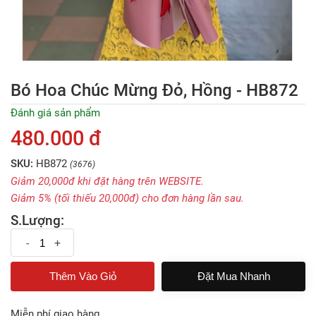
Bó Hoa Chúc Mừng Đỏ, Hồng - HB872
Đánh giá sản phẩm
480.000 đ
SKU:
HB872
(3676)
Giảm 20,000đ khi đặt hàng trên WEBSITE.
Giảm 5% (tối thiếu 20,000đ) cho đơn hàng lần sau.
S.Lượng:
-
+
Đặt Mua Nhanh
Miễn phí giao hàng