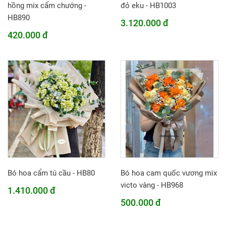
hồng mix cẩm chướng -
đỏ eku - HB1003
HB890
3.120.000 đ
420.000 đ
Bó hoa cẩm tú cầu - HB80
Bó hoa cam quốc vương mix
victo vàng - HB968
1.410.000 đ
500.000 đ