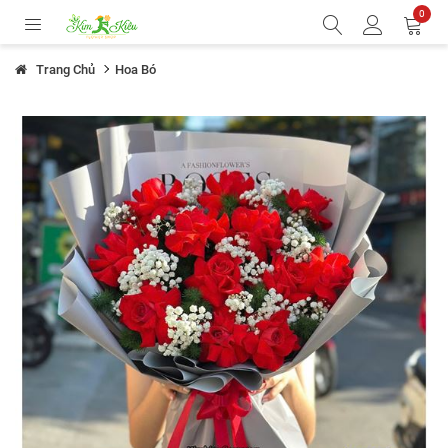
0
Trang Chủ
Hoa Bó