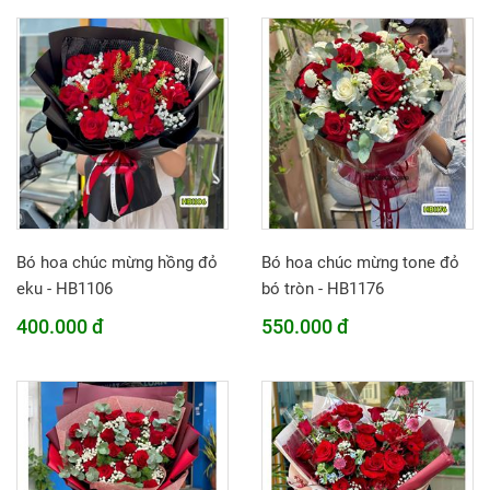
Bó hoa chúc mừng hồng đỏ
Bó hoa chúc mừng tone đỏ
eku - HB1106
bó tròn - HB1176
400.000 đ
550.000 đ