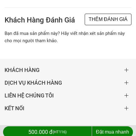
Khách Hàng Đánh Giá
THÊM ĐÁNH GIÁ
Bạn đã mua sản phẩm này? Hãy viết nhận xét sản phẩm này
cho mọi người tham khảo.
KHÁCH HÀNG
DỊCH VỤ KHÁCH HÀNG
LIÊN HỆ CHÚNG TÔI
KẾT NỐI
500.000 đ
Đặt mua nhanh
HT116
Copyright ©2020 Bản quyền thuộc về Kim Kiều Shop