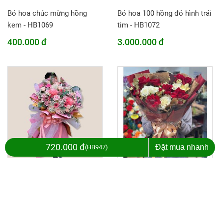
Bó hoa chúc mừng hồng
Bó hoa 100 hồng đỏ hình trái
kem - HB1069
tim - HB1072
400.000 đ
3.000.000 đ
720.000 đ
Đặt mua nhanh
HB947
Bó hoa cúc mẫu đơn, hoa
Bó hoa hồng đỏ mix hồng
hồng - HB147
trắng - HB694
2.400.000 đ
480.000 đ