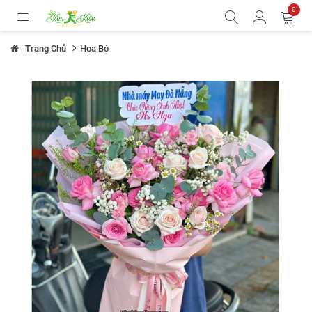
0
Trang Chủ
Hoa Bó