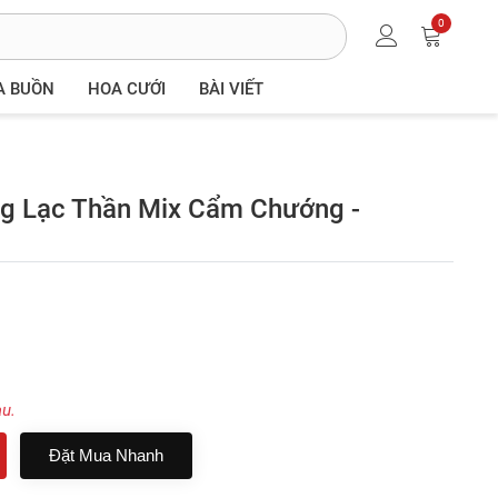
0
A BUỒN
HOA CƯỚI
BÀI VIẾT
g Lạc Thần Mix Cẩm Chướng -
au.
Đặt Mua Nhanh