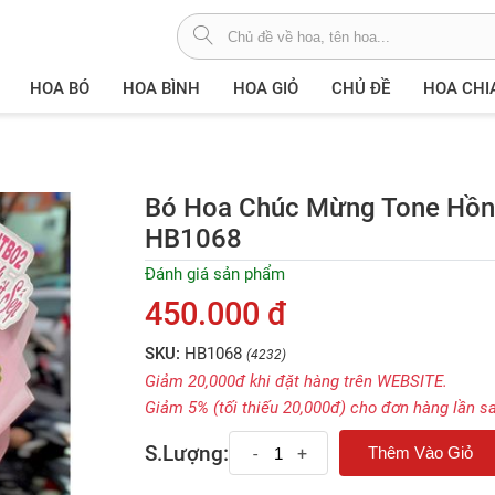
HOA BÓ
HOA BÌNH
HOA GIỎ
CHỦ ĐỀ
HOA CHI
Bó Hoa Chúc Mừng Tone Hồn
HB1068
Đánh giá sản phẩm
450.000 đ
SKU:
HB1068
(4232)
Giảm 20,000đ khi đặt hàng trên WEBSITE.
Giảm 5% (tối thiếu 20,000đ) cho đơn hàng lần s
S.Lượng:
-
+