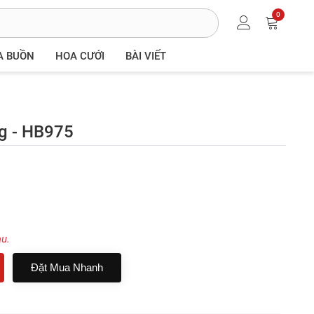
0
A BUỒN
HOA CƯỚI
BÀI VIẾT
g - HB975
au.
Đặt Mua Nhanh