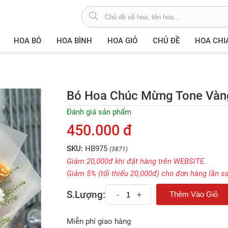
HOA BÓ
HOA BÌNH
HOA GIỎ
CHỦ ĐỀ
HOA CHI
Bó Hoa Chúc Mừng Tone Vàn
Đánh giá sản phẩm
450.000 đ
SKU:
HB975
(3871)
Giảm 20,000đ khi đặt hàng trên WEBSITE.
Giảm 5% (tối thiếu 20,000đ) cho đơn hàng lần s
S.Lượng:
-
+
Miễn phí giao hàng