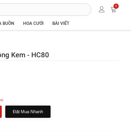
0
A BUỒN
HOA CƯỚI
BÀI VIẾT
ồng Kem - HC80
au.
Đặt Mua Nhanh