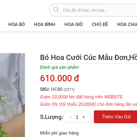
HOA BÓ
HOA BÌNH
HOA GIỎ
CHỦ ĐỀ
HOA CHI
Bó Hoa Cưới Cúc Mẫu Đơn,h
Đánh giá sản phẩm
610.000 đ
SKU:
HC80
(2371)
Giảm 20,000đ khi đặt hàng trên WEBSITE.
Giảm 5% (tối thiếu 20,000đ) cho đơn hàng lần s
S.Lượng:
-
+
Miễn phí giao hàng