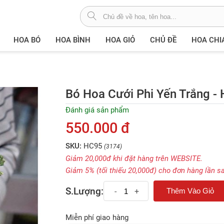
HOA BÓ
HOA BÌNH
HOA GIỎ
CHỦ ĐỀ
HOA CHI
Bó Hoa Cưới Phi Yến Trắng -
Đánh giá sản phẩm
550.000 đ
SKU:
HC95
(3174)
Giảm 20,000đ khi đặt hàng trên WEBSITE.
Giảm 5% (tối thiếu 20,000đ) cho đơn hàng lần s
S.Lượng:
-
+
Miễn phí giao hàng