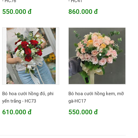
- HC76
- HC41
550.000 đ
860.000 đ
Bó hoa cưới hồng đỏ, phi
Bó hoa cưới hồng kem, mỡ
yến trắng - HC73
gà-HC17
610.000 đ
550.000 đ