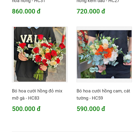
hoa hồng - HC31
hồng kem dâu - HC27
860.000 đ
720.000 đ
Bó hoa cưới hồng đỏ mix
Bó hoa cưới hồng cam, cát
mỡ gà - HC83
tường - HC59
500.000 đ
590.000 đ