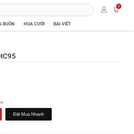
0
A BUỒN
HOA CƯỚI
BÀI VIẾT
 HC95
au.
Đặt Mua Nhanh