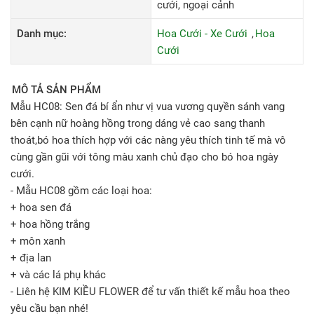
cưới, ngoại cảnh
Danh mục:
Hoa Cưới - Xe Cưới
Hoa
Cưới
MÔ TẢ SẢN PHẨM
Mẫu HC08: Sen đá bí ẩn như vị vua vương quyền sánh vang
bên cạnh nữ hoàng hồng trong dáng vẻ cao sang thanh
thoát,bó hoa thích hợp với các nàng yêu thích tinh tế mà vô
cùng gần gũi với tông màu xanh chủ đạo cho bó hoa ngày
cưới.
- Mẫu HC08 gồm các loại hoa:
+ hoa sen đá
+ hoa hồng trắng
+ môn xanh
+ địa lan
+ và các lá phụ khác
- Liên hệ KIM KIỀU FLOWER để tư vấn thiết kế mẫu hoa theo
yêu cầu bạn nhé!