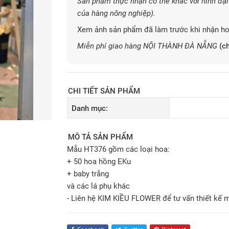
Sản phẩm thực nhận có thể khác với hình đại 
của hàng nông nghiệp).
Xem ảnh sản phẩm đã làm trước khi nhận ho
Miễn phí giao hàng NỘI THÀNH ĐÀ NẴNG
(ch
CHI TIẾT SẢN PHẨM
Danh mục:
MÔ TẢ SẢN PHẨM
Mẫu HT376 gồm các loại hoa:
+ 50 hoa hồng EKu
+ baby trắng
và các lá phụ khác
- Liên hệ KIM KIỀU FLOWER để tư vấn thiết kế 