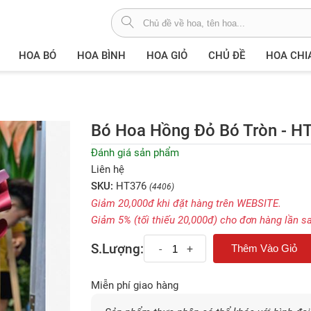
HOA BÓ
HOA BÌNH
HOA GIỎ
CHỦ ĐỀ
HOA CHI
Bó Hoa Hồng Đỏ Bó Tròn - H
Đánh giá sản phẩm
Liên hệ
SKU:
HT376
(4406)
Giảm 20,000đ khi đặt hàng trên WEBSITE.
Giảm 5% (tối thiếu 20,000đ) cho đơn hàng lần s
S.Lượng:
-
+
Miễn phí giao hàng