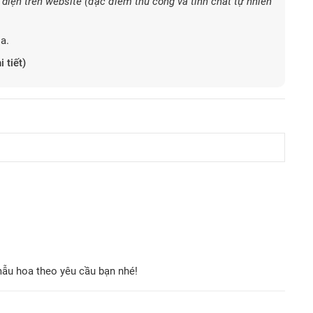
diện trên website (đặc điểm thủ công và tính chất tự nhiên
a.
i tiết)
mẫu hoa theo yêu cầu bạn nhé!