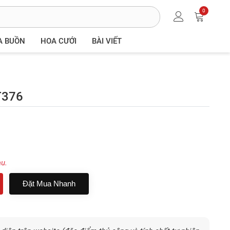
0
A BUỒN
HOA CƯỚI
BÀI VIẾT
T376
au.
Đặt Mua Nhanh