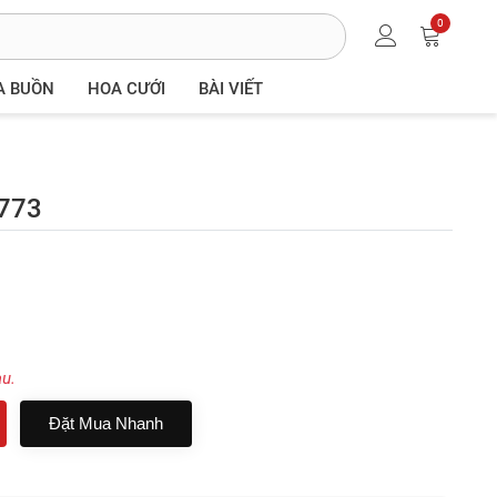
0
A BUỒN
HOA CƯỚI
BÀI VIẾT
B773
au.
Đặt Mua Nhanh