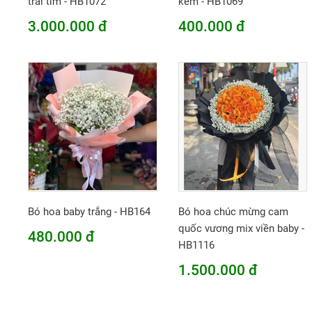
trái tim - HB1072
kem - HB1069
3.000.000 đ
400.000 đ
Bó hoa baby trắng - HB164
Bó hoa chúc mừng cam
quốc vương mix viền baby -
480.000 đ
HB1116
1.500.000 đ