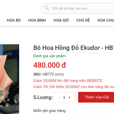
HOA BÓ
HOA BÌNH
HOA GIỎ
CHỦ ĐỀ
HOA CHI
Bó Hoa Hồng Đỏ Ekudor - H
Đánh giá sản phẩm
480.000 đ
SKU:
HB773
(3229)
Giảm 20,000đ khi đặt hàng trên WEBSITE.
Giảm 5% (tối thiếu 20,000đ) cho đơn hàng lần s
S.Lượng:
-
+
Miễn phí giao hàng