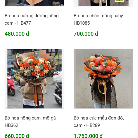
Bó hoa hướng dương,hồng
Bó hoa chúc mừng baby -
cam - HB477
HB1085
480.000 đ
700.000 đ
Bó hoa hồng cam, mỡ gà -
Bó hoa cúc mẫu đơn đỏ,
HB362
cam - HB289
660.000 đ
1.760.000 đ