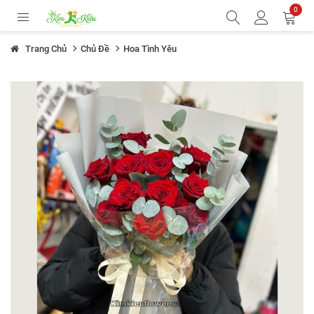
0
Trang Chủ
Chủ Đề
Hoa Tình Yêu