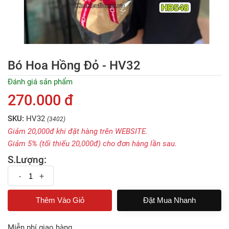
Bó Hoa Hồng Đỏ - HV32
Đánh giá sản phẩm
270.000 đ
SKU:
HV32
(3402)
Giảm 20,000đ khi đặt hàng trên WEBSITE.
Giảm 5% (tối thiếu 20,000đ) cho đơn hàng lần sau.
S.Lượng:
-
+
Đặt Mua Nhanh
Miễn phí giao hàng