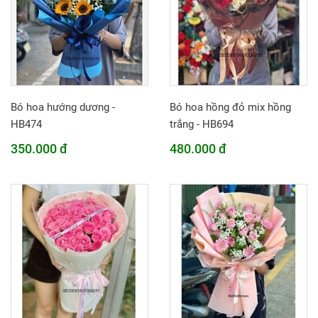
Bó hoa hướng dương -
Bó hoa hồng đỏ mix hồng
HB474
trắng - HB694
350.000 đ
480.000 đ