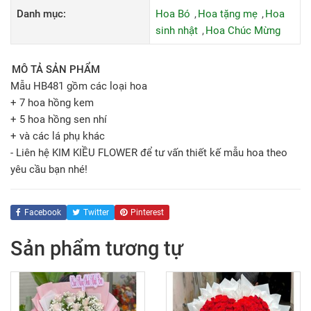
Danh mục:
Hoa Bó
Hoa tặng mẹ
Hoa
sinh nhật
Hoa Chúc Mừng
MÔ TẢ SẢN PHẨM
Mẫu HB481 gồm các loại hoa
+ 7 hoa hồng kem
+ 5 hoa hồng sen nhí
+ và các lá phụ khác
- Liên hệ KIM KIỀU FLOWER để tư vấn thiết kế mẫu hoa theo
yêu cầu bạn nhé!
Facebook
Twitter
Pinterest
Sản phẩm tương tự