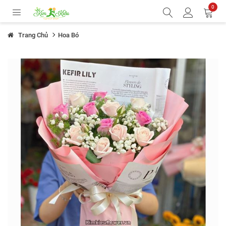
0
Trang Chủ
Hoa Bó