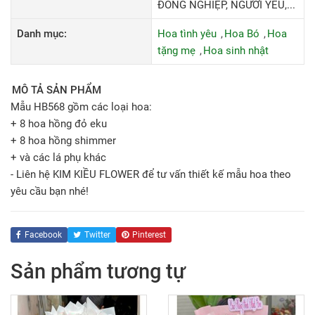
ĐỒNG NGHIỆP, NGƯỜI YÊU,...
Danh mục:
Hoa tình yêu
Hoa Bó
Hoa
tặng mẹ
Hoa sinh nhật
MÔ TẢ SẢN PHẨM
Mẫu HB568 gồm các loại hoa:
+ 8 hoa hồng đỏ eku
+ 8 hoa hồng shimmer
+ và các lá phụ khác
- Liên hệ KIM KIỀU FLOWER để tư vấn thiết kế mẫu hoa theo
yêu cầu bạn nhé!
Facebook
Twitter
Pinterest
Sản phẩm tương tự