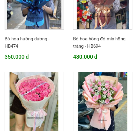
Bó hoa hướng dương -
Bó hoa hồng đỏ mix hồng
HB474
trắng - HB694
350.000 đ
480.000 đ