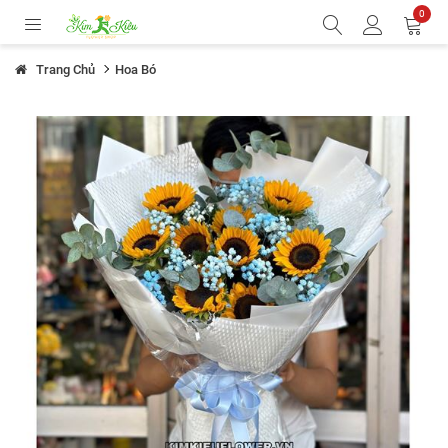
0
Trang Chủ
Hoa Bó