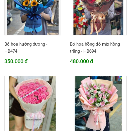
Bó hoa hướng dương -
Bó hoa hồng đỏ mix hồng
HB474
trắng - HB694
350.000 đ
480.000 đ