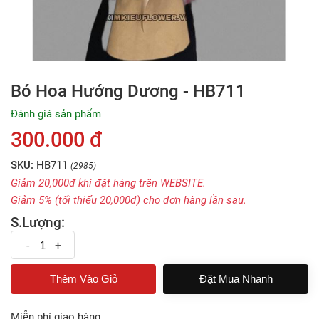
Bó Hoa Hướng Dương - HB711
Đánh giá sản phẩm
300.000 đ
SKU:
HB711
(2985)
Giảm 20,000đ khi đặt hàng trên WEBSITE.
Giảm 5% (tối thiếu 20,000đ) cho đơn hàng lần sau.
S.Lượng:
-
+
Đặt Mua Nhanh
Miễn phí giao hàng