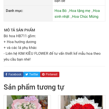
bạn bè
Danh mục:
Hoa Bó
Hoa tặng mẹ
Hoa
sinh nhật
Hoa Chúc Mừng
MÔ TẢ SẢN PHẨM
Bó hoa HB711 gồm:
+ Hoa hướng dương
+ và các lá phụ khác
- Liên hệ KIM KIỀU FLOWER để tư vấn thiết kế mẫu hoa theo
yêu cầu bạn nhé!
Facebook
Twitter
Pinterest
Sản phẩm tương tự