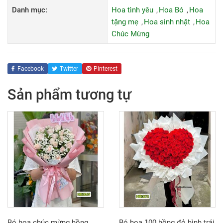
Danh mục:
Hoa tình yêu
Hoa Bó
Hoa
tặng mẹ
Hoa sinh nhật
Hoa
Chúc Mừng
Facebook
Twitter
Pinterest
Sản phẩm tương tự
Bó hoa chúc mừng hồng
Bó hoa 100 hồng đỏ hình trái