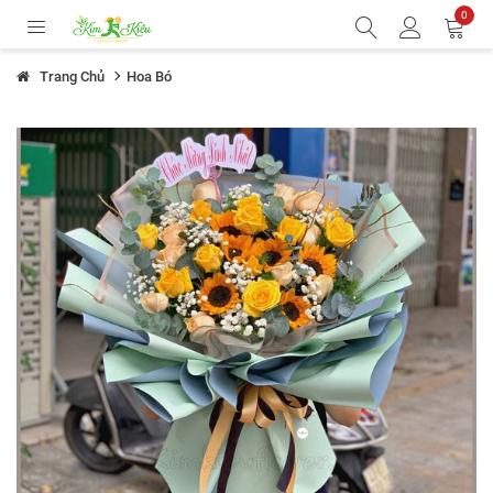
0
Trang Chủ
Hoa Bó