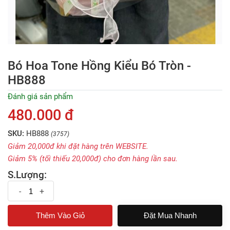
Bó Hoa Tone Hồng Kiểu Bó Tròn -
HB888
Đánh giá sản phẩm
480.000 đ
SKU:
HB888
(3757)
Giảm 20,000đ khi đặt hàng trên WEBSITE.
Giảm 5% (tối thiếu 20,000đ) cho đơn hàng lần sau.
S.Lượng:
-
+
Đặt Mua Nhanh