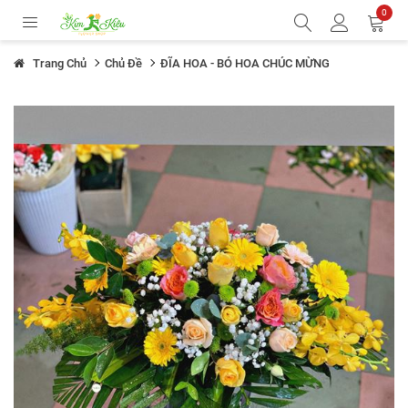
0
Trang Chủ
Chủ Đề
ĐĨA HOA - BÓ HOA CHÚC MỪNG