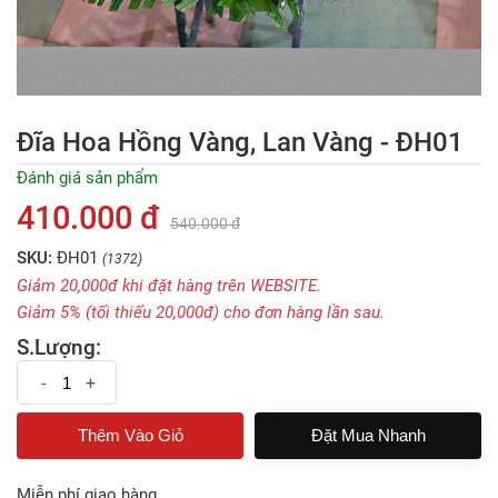
Đĩa Hoa Hồng Vàng, Lan Vàng - ĐH01
Đánh giá sản phẩm
410.000 đ
540.000 đ
SKU:
ĐH01
(1372)
Giảm 20,000đ khi đặt hàng trên WEBSITE.
Giảm 5% (tối thiếu 20,000đ) cho đơn hàng lần sau.
S.Lượng:
-
+
Đặt Mua Nhanh
Miễn phí giao hàng