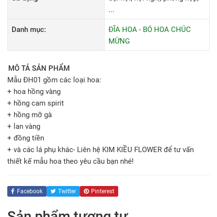
...
Danh mục:
ĐĨA HOA - BÓ HOA CHÚC
MỪNG
MÔ TẢ SẢN PHẨM
Mẫu ĐH01 gồm các loại hoa:
+ hoa hồng vàng
+ hồng cam spirit
+ hồng mỡ gà
+ lan vàng
+ đồng tiền
+ và các lá phụ khác- Liên hệ KIM KIỀU FLOWER để tư vấn
thiết kế mẫu hoa theo yêu cầu bạn nhé!
Facebook
Twitter
Pinterest
Sản phẩm tương tự