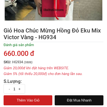
Giỏ Hoa Chúc Mừng Hồng Đỏ Eku Mix
Victor Vàng - HG934
Đánh giá sản phẩm
660.000 đ
SKU:
HG934
(3888)
Giảm 20,000đ khi đặt hàng trên WEBSITE.
Giảm 5% (tối thiếu 20,000đ) cho đơn hàng lần sau.
S.Lượng:
-
+
Đặt Mua Nhanh