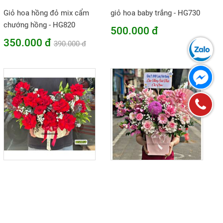
Giỏ hoa hồng đỏ mix cẩm
giỏ hoa baby trắng - HG730
chướng hồng - HG820
500.000 đ
350.000 đ
390.000 đ
Giỏ hoa chúc mừng tone
Giỏ hoa cúc mẫu đơn hồng,
đỏ mix lá bạc - HG1059
hoa hồng tone hồng -
HG664
450.000 đ
550.000 đ