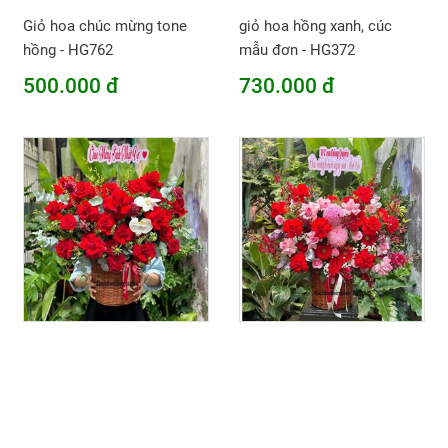
Giỏ hoa chúc mừng tone
giỏ hoa hồng xanh, cúc
hồng - HG762
mẫu đơn - HG372
500.000 đ
730.000 đ
Giỏ hoa chúc mừng đỏ eku
Giỏ hoa chúc mừng tone
mix lan hồ điệp - HG940
đỏ hồng - HG963
770.000 đ
1.100.000 đ