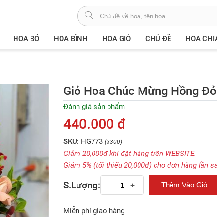
HOA BÓ
HOA BÌNH
HOA GIỎ
CHỦ ĐỀ
HOA CHI
Giỏ Hoa Chúc Mừng Hồng Đỏ
Đánh giá sản phẩm
440.000 đ
SKU:
HG773
(3300)
Giảm 20,000đ khi đặt hàng trên WEBSITE.
Giảm 5% (tối thiếu 20,000đ) cho đơn hàng lần s
S.Lượng:
-
+
Miễn phí giao hàng