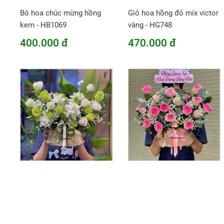
Bó hoa chúc mừng hồng
Giỏ hoa hồng đỏ mix victor
kem - HB1069
vàng - HG748
400.000 đ
470.000 đ
Giỏ hoa chúc mừng tone
Giỏ hoa chúc mừng tone
trắng xanh mix cát tường -
hồng kem - HG936
HG1043
450.000 đ
450.000 đ