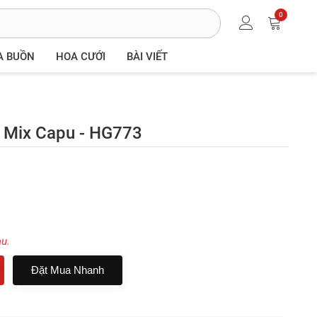
0
A BUỒN
HOA CƯỚI
BÀI VIẾT
 Mix Capu - HG773
au.
Đặt Mua Nhanh