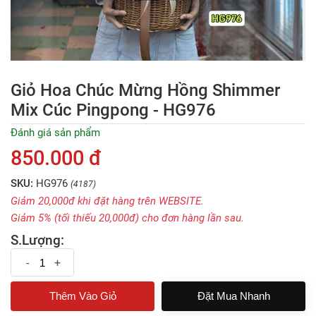
Giỏ Hoa Chúc Mừng Hồng Shimmer
Mix Cúc Pingpong - HG976
Đánh giá sản phẩm
850.000 đ
SKU:
HG976
(4187)
Giảm 20,000đ khi đặt hàng trên WEBSITE.
Giảm 5% (tối thiếu 20,000đ) cho đơn hàng lần sau.
S.Lượng:
-
+
Đặt Mua Nhanh