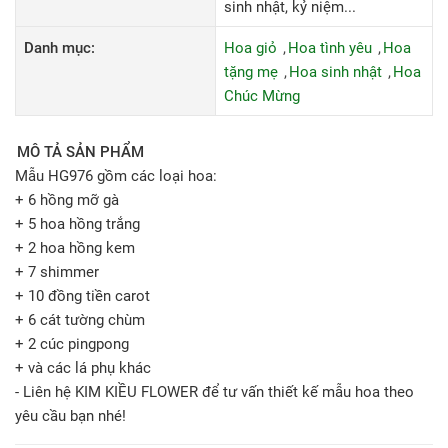
sinh nhật, kỷ niệm...
Danh mục:
Hoa giỏ
Hoa tình yêu
Hoa
tặng mẹ
Hoa sinh nhật
Hoa
Chúc Mừng
MÔ TẢ SẢN PHẨM
Mẫu HG976 gồm các loại hoa:
+ 6 hồng mỡ gà
+ 5 hoa hồng trắng
+ 2 hoa hồng kem
+ 7 shimmer
+ 10 đồng tiền carot
+ 6 cát tường chùm
+ 2 cúc pingpong
+ và các lá phụ khác
- Liên hệ KIM KIỀU FLOWER để tư vấn thiết kế mẫu hoa theo
yêu cầu bạn nhé!