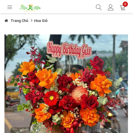
0
Trang Chủ
Hoa Giỏ