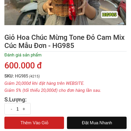
Giỏ Hoa Chúc Mừng Tone Đỏ Cam Mix
Cúc Mẫu Đơn - HG985
Đánh giá sản phẩm
600.000 đ
SKU:
HG985
(4215)
Giảm 20,000đ khi đặt hàng trên WEBSITE.
Giảm 5% (tối thiếu 20,000đ) cho đơn hàng lần sau.
S.Lượng:
-
+
Đặt Mua Nhanh