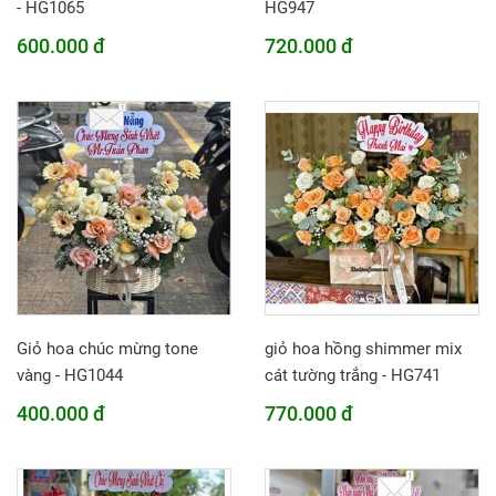
- HG1065
HG947
600.000 đ
720.000 đ
Giỏ hoa chúc mừng tone
giỏ hoa hồng shimmer mix
vàng - HG1044
cát tường trắng - HG741
400.000 đ
770.000 đ