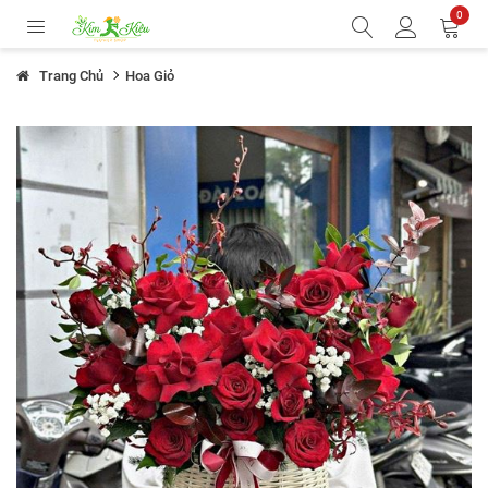
0
Trang Chủ
Hoa Giỏ