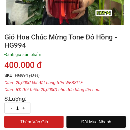
Giỏ Hoa Chúc Mừng Tone Đỏ Hồng -
HG994
Đánh giá sản phẩm
400.000 đ
SKU:
HG994
(4244)
Giảm 20,000đ khi đặt hàng trên WEBSITE.
Giảm 5% (tối thiếu 20,000đ) cho đơn hàng lần sau.
S.Lượng:
-
+
Đặt Mua Nhanh